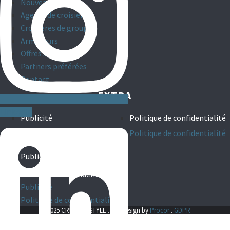
Nouveautés
Agents de croisières
Croisières de groupes
Armateurs
Offres spéciales
Partners préférées
Contact
EXTRA
Linkedin
Publicité
Politique de confidentialité
Publicité
Politique de confidentialité
Publicité
Politique de confidentialité
Publicité
Politique de confidentialité
© 2025 CRUISE & STYLE . webdesign by
Procor
.
GDPR