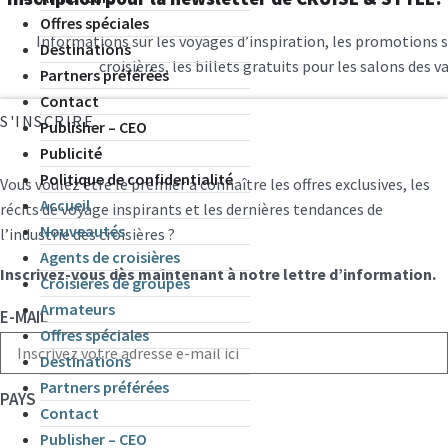
Offres spéciales
Informations sur les voyages d’inspiration, les promotions s
Destinations
croisières, les billets gratuits pour les salons des v
Partners préférées
Contact
S'INSCRIRE
Publisher – CEO
Publicité
Politique de confidentialité
Vous voulez être le premier à connaître les offres exclusives, les
Accueil
récits de voyage inspirants et les dernières tendances de
Nouveautés
l’industrie des croisières ?
Agents de croisières
Inscrivez-vous dès maintenant à notre lettre d’information.
Croisières de groupes
Armateurs
E-MAIL
Offres spéciales
Destinations
Partners préférées
PAYS
Contact
Publisher – CEO