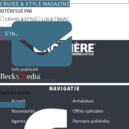
CRUISE & STYLE MAGAZINE
INTÉRESSÉ PAR
CRUISE & STYLE
LUX & TRAVEL
S'INSCRIRE
Directeur Général
Info publicité
info@cruisestyle.be
NAVIGATIE
Suivez-nous
Accueil
Armateurs
Facebook-f
Nouveautés
Offres spéciales
Agents de croisières
Partners préférées