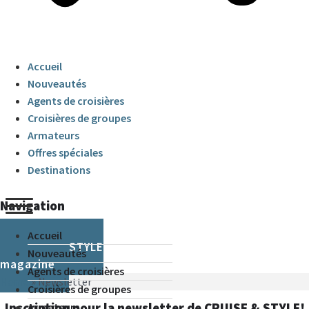
Accueil
Nouveautés
Agents de croisières
Croisières de groupes
Armateurs
Offres spéciales
Destinations
Navigation
Accueil
CRUISE & STYLE
Nouveautés
magazine
Agents de croisières
Home
»
Newsletter
Croisières de groupes
Inscription pour la newsletter de CRUISE & STYLE!
Armateurs