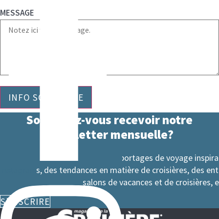
MESSAGE
INFO SOUHAITÉE
Souhaitez-vous recevoir notre
newsletter mensuelle?
Des informations sur des reportages de voyage inspir
spéciales, des tendances en matière de croisières, des en
Instagram
salons de vacances et de croisières, e
S'INSCRIRE