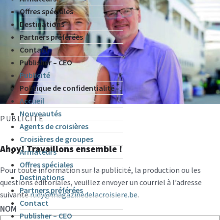
Offres spéciales
Destinations
Partners préférées
Contact
Publisher – CEO
Publicité
Politique de confidentialité
Accueil
Nouveautés
PUBLICITÉ
Agents de croisières
Croisières de groupes
Ahoy! Travaillons ensemble !
Armateurs
Offres spéciales
Pour toute information sur la publicité, la production ou les
Destinations
questions éditoriales, veuillez envoyer un courriel à l’adresse
Partners préférées
suivante
rudy@magazinedelacroisiere.be
.
Contact
NOM
Publisher – CEO