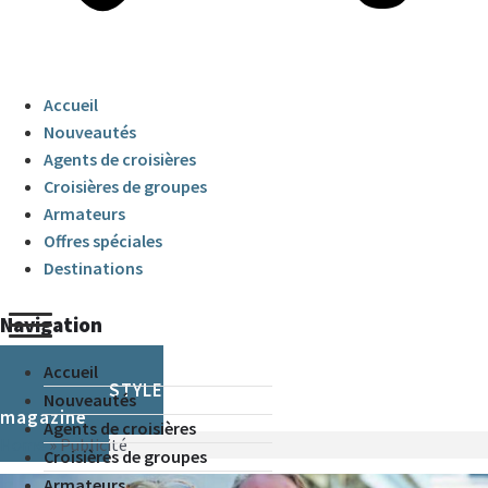
Accueil
Nouveautés
Agents de croisières
Croisières de groupes
Armateurs
Offres spéciales
Destinations
Navigation
Accueil
CRUISE & STYLE
Nouveautés
magazine
Agents de croisières
Home
»
Publicité
Croisières de groupes
Armateurs