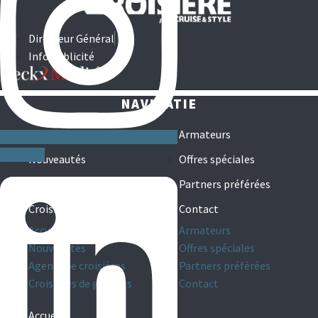
Directeur Général
Info publicité
NAVIGATIE
Accueil
Armateurs
Linkedin
Nouveautés
Offres spéciales
Agents de croisières
Partners préférées
Croisières de groupes
Contact
Accueil
Armateurs
Nouveautés
Offres spéciales
Agents de croisières
Partners préférées
Croisières de groupes
Contact
Accueil