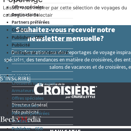
Offres spéciales
Laissez-vous inspirer par cette sélection de voyages du
Destinations
catalogue de Selectair
Partners préférées
Souhaitez-vous recevoir notre
Contact
newsletter mensuelle?
Publisher – CEO
Publicité
Des informations sur des reportages de voyage inspir
Politique de confidentialité
spéciales, des tendances en matière de croisières, des en
Accueil
salons de vacances et de croisières, e
Nouveautés
Agents de croisières
S'INSCRIRE
Croisières de groupes
Armateurs
Offres spéciales
Directeur Général
Destinations
Info publicité
Partners préférées
Contact
Publisher – CEO