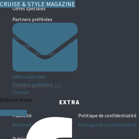
CRUISE & STYLE MAGAZINE
Offres spéciales
Partners préférées
Contact
Accueil
Nouveautés
Agents de croisières
Croisières de groupes
Armateurs
Offres spéciales
Partners préférées
info@cruisestyle.be
Contact
Suivez-nous
EXTRA
Facebook-f
Publicité
Politique de confidentialité
Publicité
Politique de confidentialité
Publicité