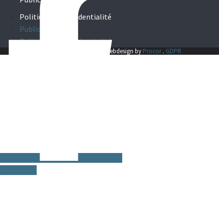
Politique de confidentialité
Publicité
Politique de confidentialité
© 2025 CRUISE & STYLE . webdesign by
Procor
.
GDPR
Instagram