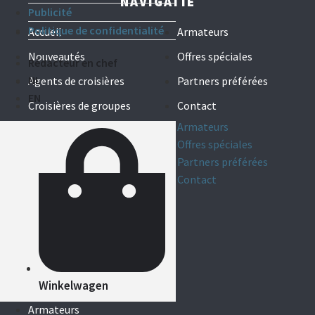
NAVIGATIE
Publicité
Politique de confidentialité
Accueil
Armateurs
Nouveautés
Offres spéciales
Rédacteur en chef
NL
Agents de croisières
Partners préférées
EN
Croisières de groupes
Contact
Accueil
Armateurs
Nouveautés
Offres spéciales
Agents de croisières
Partners préférées
Croisières de groupes
Contact
Accueil
Nouveautés
Agents de croisières
Croisières de groupes
Winkelwagen
Armateurs