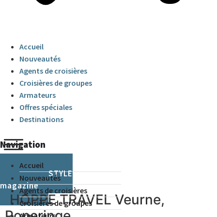
Accueil
Nouveautés
Agents de croisières
Croisières de groupes
Armateurs
Offres spéciales
Destinations
Navigation
Accueil
CRUISE & STYLE
Nouveautés
magazine
Agents de croisières
HOPPE TRAVEL Veurne,
Croisières de groupes
Poperinge
Armateurs