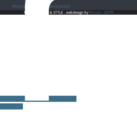
Politique de confidentialité
© 2025 CRUISE & STYLE . webdesign by
Procor
.
GDPR
Instagram