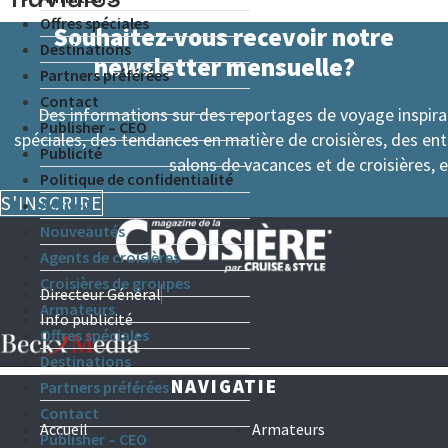
Offres spéciales
Souhaitez-vous recevoir notre
Destinations
newsletter mensuelle?
Partners préférées
Contact
Des informations sur des reportages de voyage inspir
Publisher – CEO
spéciales, des tendances en matière de croisières, des en
Publicité
salons de vacances et de croisières, e
Politique de confidentialité
S'INSCRIRE
Accueil
Nouveautés
Agents de croisières
Croisières de groupes
Directeur Général
Armateurs
Info publicité
Offres spéciales
Destinations
NAVIGATIE
Partners préférées
Contact
Accueil
Armateurs
Publisher – CEO