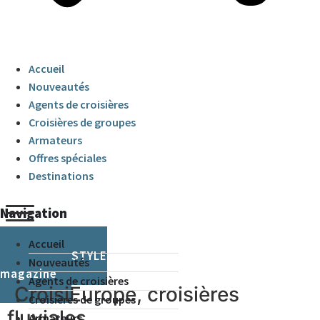
Accueil
Nouveautés
Agents de croisières
Croisières de groupes
Armateurs
Offres spéciales
Destinations
Navigation
Accueil
CRUISE & STYLE
Nouveautés
magazine
Agents de croisières
CroisiEurope, croisières
Croisières de groupes
fluviales
Armateurs