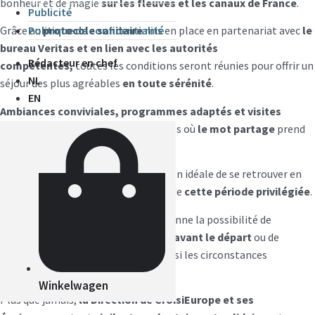
bonheur et de magie
sur les fleuves
et les ca
naux
de France
.
Publicité
Politique de confidentialité
Grâce au
protocole sanitaire
mis en place en partenariat avec
le
b
ureau Veritas
et
en lien avec les autorités
Rédacteur en chef
compétentes
,
toutes les conditions seront réunies pour offrir un
NL
séjour des plus agréables
en toute sérénité
.
EN
A
mbiances convivia
les, progr
ammes adaptés et visites
thématiques
rythment ces croisières où
le mot partage
prend
tout son sens.
En formules courtes,
c’est l’occasion idéale de se retrouver en
famille ou entre amis pour profiter de
cette période privilégiée
.
L
‘
offre
PROXI
MITE ET SECURITE
donne la possibilité de
confirmer le séjour
jusqu
‘
à 15 jours avant le départ
ou de
l’annuler/le reporter
16 jours avant
si les circonstances
l’imposaient.
Winkelwagen
Plus que jamais,
la D
irection de CroisiEurope et ses