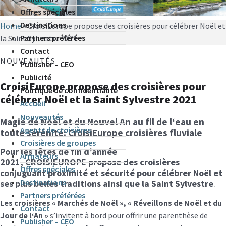
Offres spéciales
Destinations
Home
»
CroisiEurope propose des croisières pour célébrer Noël et
Partners préférées
la Saint Sylvestre 2021
Contact
NOUVEAUTÉS
Publisher – CEO
Publicité
CroisiEurope propose des croisières pour
Politique de confidentialité
célébrer Noël et la Saint Sylvestre 2021
Accueil
Nouveautés
Magie
de Noël
et du Nouvel An
au fil de l
‘
eau
en
Agents de croisières
toute sérénité: CroisiEurope croisières fluviale
Croisières de groupes
Pour les fêtes de fin d’année
Armateurs
2021, CROISIEUROPE propose des croisières
Offres spéciales
conjuguant proximité et sécurité pour
célébrer No
ë
l
et
Destinations
ses
plus belles
traditions
ainsi que la Saint S
ylvestre
.
Partners préférées
Les croisières
«
Marchés de Noël
»
,
«
Réveillons de Noël
et
du
Contact
Jour de l
‘
An
»
s’invitent à bord pour offrir une parenthèse de
Publisher – CEO