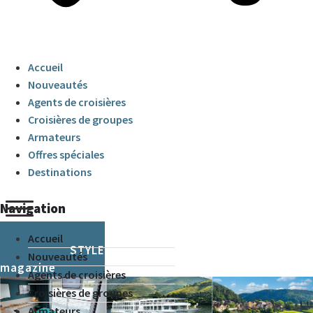
Accueil
Nouveautés
Agents de croisières
Croisières de groupes
Armateurs
Offres spéciales
Destinations
Navigation
Accueil
CRUISE & STYLE
Nouveautés
magazine
Agents de croisières
Croisières de groupes
Armateurs