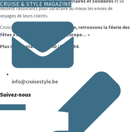
équipages
restent
vigilants
,
volontaires et solidaires
et se
CRUISE & STYLE MAGAZINE
veulent rassurants pour satisfaire au mieux les envies de
voyages de leurs clients.
CroisiEurope:
« Pour la fin de l’année, retrouvons la féerie des
fêtes à bord des bateaux CroisiEurope… »
Plus info contactez Tél. 02 / 514 11 54.
info@cruisestyle.be
Suivez-nous
Facebook-f