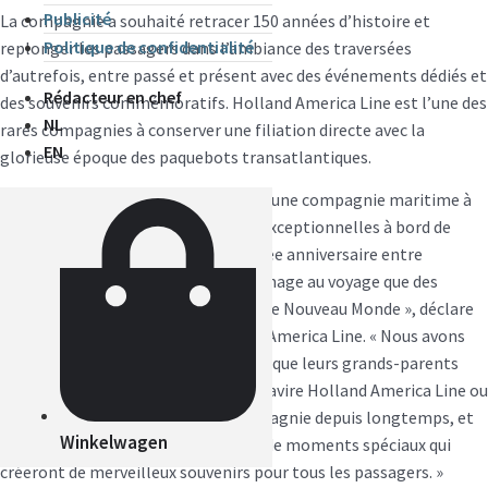
Publicité
La compagnie a souhaité retracer 150 années d’histoire et
Politique de confidentialité
replonger les passagers dans l’ambiance des traversées
d’autrefois, entre passé et présent avec des événements dédiés et
Rédacteur en chef
des souvenirs commémoratifs. Holland America Line est l’une des
NL
rares compagnies à conserver une filiation directe avec la
EN
glorieuse époque des paquebots transatlantiques.
« Holland America Line est passée d’une compagnie maritime à
une marque synonyme de vacances exceptionnelles à bord de
navires de croisière, et cette traversée anniversaire entre
Rotterdam et New York est un hommage au voyage que des
millions d’immigrants ont fait vers le Nouveau Monde », déclare
Gus Antorcha, président de Holland America Line. « Nous avons
des passagers qui embarquent parce que leurs grands-parents
ont immigré aux États-Unis sur un navire Holland America Line ou
parce qu’ils sont fans de notre compagnie depuis longtemps, et
Winkelwagen
nous avons agrémenté la traversée de moments spéciaux qui
créeront de merveilleux souvenirs pour tous les passagers. »