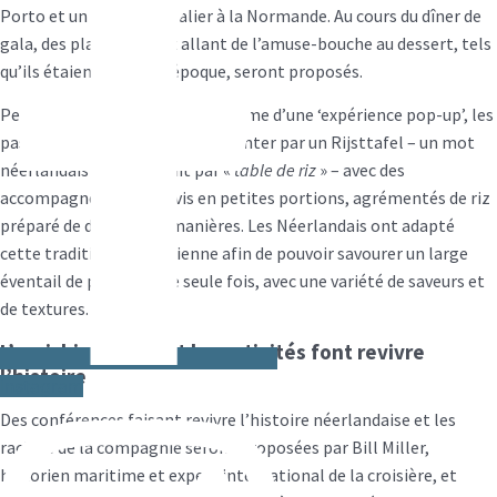
Porto et un omble chevalier à la Normande. Au cours du dîner de
gala, des plats spéciaux allant de l’amuse-bouche au dessert, tels
qu’ils étaient servis à l’époque, seront proposés.
Pendant la traversée, sous la forme d’une ‘expérience pop-up’, les
passagers pourront se laisser tenter par un Rijsttafel – un mot
néerlandais qui se traduit par «
table de riz
» – avec des
accompagnements servis en petites portions, agrémentés de riz
préparé de différentes manières. Les Néerlandais ont adapté
cette tradition indonésienne afin de pouvoir savourer un large
éventail de plats en une seule fois, avec une variété de saveurs et
de textures.
L’enrichissement et les activités font revivre
l’histoire
Instagram
Des conférences faisant revivre l’histoire néerlandaise et les
racines de la compagnie seront proposées par Bill Miller,
historien maritime et expert international de la croisière, et