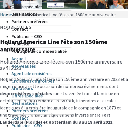
Offres spéciales
Destinations
Home
»
Holland America Line fête son 150ème anniversaire
Partners préférées
NOUVEAUTÉS
Contact
Publisher – CEO
Holland America Line fête son 150ème
Publicité
anniversaire
Politique de confidentialité
Accueil
Holland America Line fêtera son 150ème anniversaire
Nouveautés
avril 2023
Agents de croisières
Holland America Line fêtera son 150ème anniversaire en 2023 et a
Croisières de groupes
mis en place à cette occasion de nombreux événements dont
Armateurs
deux croisières spéciales
: une traversée transatlantique en
Offres spéciales
octobre entre Rotterdam et New York, itinéraires et escales
Destinations
identiques à la croisière inaugurale de la compagnie en 1873 et
Partners préférées
une traversée transatlantique en sens inverse entre
Fort
Contact
Lauderdale (Floride) et Rotterdam du 3 au 18 avril 2023.
Publisher – CEO