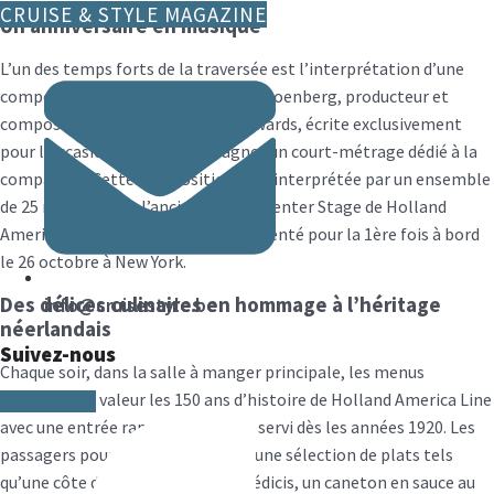
CRUISE & STYLE MAGAZINE
Un anniversaire en musique
L’un des temps forts de la traversée est l’interprétation d’une
composition musicale de Steven Schoenberg, producteur et
compositeur nommé aux Emmy Awards, écrite exclusivement
pour l’occasion afin d’accompagner un court-métrage dédié à la
compagnie. Cette composition sera interprétée par un ensemble
de 25 musiciens de l’ancien Lincoln Center Stage de Holland
America Line. Le spectacle sera présenté pour la 1ère fois à bord
le 26 octobre à New York.
Des délices culinaires en hommage à l’héritage
info@cruisestyle.be
néerlandais
Suivez-nous
Chaque soir, dans la salle à manger principale, les menus
mettront en valeur les 150 ans d’histoire de Holland America Line
Facebook-f
avec une entrée rappelant un plat servi dès les années 1920. Les
passagers pourront choisir parmi une sélection de plats tels
qu’une côte de boeuf royale à la Médicis, un caneton en sauce au