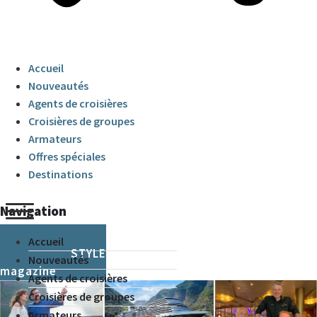
Accueil
Nouveautés
Agents de croisières
Croisières de groupes
Armateurs
Offres spéciales
Destinations
Navigation
Accueil
CRUISE & STYLE
Nouveautés
magazine
Agents de croisières
Croisières de groupes
Armateurs