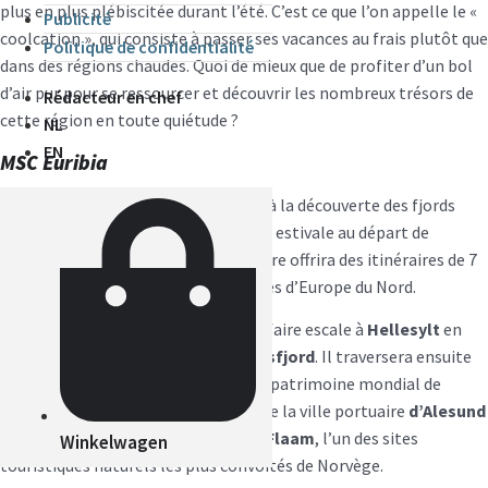
plus en plus plébiscitée durant l’été. C’est ce que l’on appelle le «
Publicité
coolcation », qui consiste à passer ses vacances au frais plutôt que
Politique de confidentialité
dans des régions chaudes. Quoi de mieux que de profiter d’un bol
d’air pur pour se ressourcer et découvrir les nombreux trésors de
Rédacteur en chef
cette région en toute quiétude ?
NL
EN
MSC Euribia
MSC Euribia
sera entièrement dédié à la découverte des fjords
norvégiens pendant toute la période estivale au départ de
Copenhague, au Danemar
k. Le navire offrira des itinéraires de 7
nuits au cœur des plus beaux paysages d’Europe du Nord.
Il mettra le cap sur la Norvège pour faire escale à
Hellesylt
en
plein cœur du sensationnel
Sunnylvsfjord
. Il traversera ensuite
l’Aurlandfjord
, inscrit sur la liste du patrimoine mondial de
l’UNESCO depuis 2005, pour atteindre la ville portuaire
d’Alesund
et le sublime village de pêcheurs de
Flaam
, l’un des sites
Winkelwagen
touristiques naturels les plus convoités de Norvège.