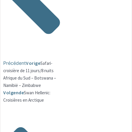
Précédent
Vorige
Safari-
croisière de 11 jours/8 nuits
Afrique du Sud – Botswana –
Namibië – Zimbabwe
Volgende
Swan Hellenic:
Croisières en Arctique