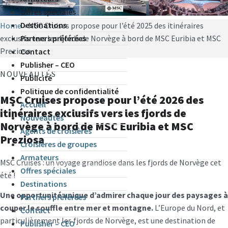
Offres spéciales
Destinations
Home
»
MSC Cruises propose pour l’été 2025 des itinéraires
Partners préférées
exclusifs vers les fjords de Norvège à bord de MSC Euribia et MSC
Preziosa
Contact
Publisher – CEO
NOUVEAUTÉS
Publicité
Politique de confidentialité
MSC Cruises propose pour l’été 2026 des
Accueil
itinéraires exclusifs vers les fjords de
Nouveautés
Norvège à bord de MSC Euribia et MSC
Agents de croisières
Preziosa
Croisières de groupes
Armateurs
MSC Cruises : un voyage grandiose dans les fjords de Norvège cet
Offres spéciales
été !
Destinations
Une opportunité unique d’admirer chaque jour des paysages à
Partners préférées
couper le souffle entre mer et montagne.
L’Europe du Nord, et
Contact
particulièrement les fjords de Norvège, est une destination de
Publisher – CEO