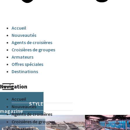
Accueil
Nouveautés
Agents de croisières
Croisières de groupes
Armateurs
Offres spéciales
Destinations
Navigation
Accueil
CRUISE & STYLE
Nouveautés
magazine
Agents de croisières
Croisières de groupes
Armateurs