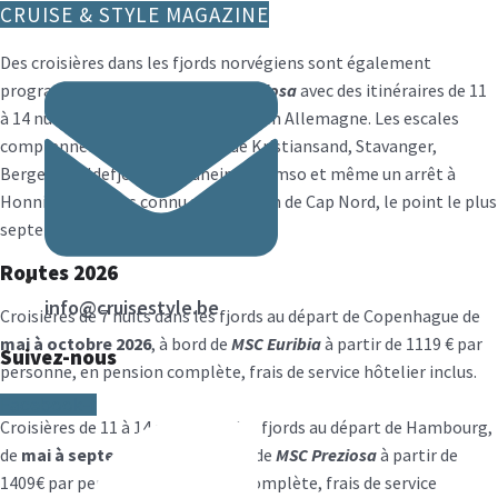
CRUISE & STYLE MAGAZINE
MSC Preziosa
Des croisières dans les fjords norvégiens sont également
programmées cet été sur
MSC Preziosa
avec des itinéraires de 11
à 14 nuits au départ de
Hambourg
en Allemagne. Les escales
comprennent les découvertes de Kristiansand, Stavanger,
Bergen, Moldefjord, Trondheim, Tromso et même un arrêt à
Honningsvag plus connu sous le nom de Cap Nord, le point le plus
septentrional !
Routes
202
6
info@cruisestyle.be
Croisières de 7 nuits dans les fjords au départ de Copenhague de
mai à octobre 2026
, à bord de
MSC Euribia
à partir de 1119 € par
Suivez-nous
personne, en pension complète, frais de service hôtelier inclus.
Facebook-f
Croisières de 11 à 14 nuits dans les fjords au départ de Hambourg,
de
mai à septembre 2026
, à bord de
MSC Preziosa
à partir de
1409€ par personne, en pension complète, frais de service