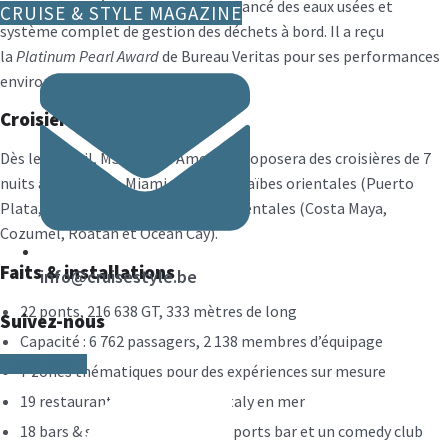
raccordement à quai, traitement avancé des eaux usées et
CRUISE & STYLE MAGAZINE
système complet de gestion des déchets à bord. Il a reçu
la
Platinum Pearl Award
de Bureau Veritas pour ses performances
environnementales.
Croisières inaugurales
Dès le 12 avril, MSC World America proposera des croisières de 7
nuits au départ de Miami vers les Caraïbes orientales (Puerto
Plata, San Juan, Ocean Cay) et occidentales (Costa Maya,
Cozumel, Roatán et Ocean Cay).
Faits & installations
info@cruisestyle.be
22 ponts, 216 638 GT, 333 mètres de long
Suivez-nous
Capacité : 6 762 passagers, 2 138 membres d’équipage
Facebook-f
7 zones thématiques pour des expériences sur mesure
19 restaurants, dont le seul Eataly en mer
18 bars & salons, y compris un sports bar et un comedy club