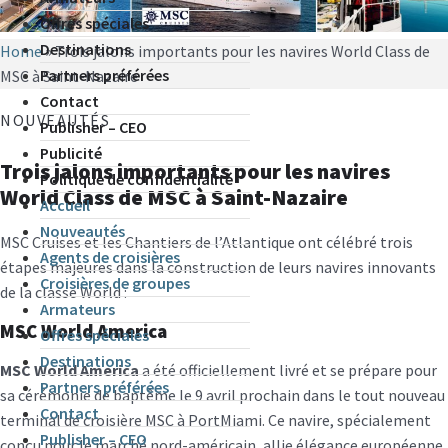
Offres spéciales
Destinations
Home
»
Trois jalons importants pour les navires World Class de
Partners préférées
MSC à Saint-Nazaire
Contact
NOUVEAUTÉS
Publisher – CEO
Publicité
Trois jalons importants pour les navires
Politique de confidentialité
World Class de MSC à Saint-Nazaire
Accueil
Nouveautés
MSC Cruises et les Chantiers de l’Atlantique ont célébré trois
Agents de croisières
étapes majeures dans la construction de leurs navires innovants
Croisières de groupes
de la classe World :
Armateurs
MSC World America
Offres spéciales
Destinations
MSC World America
a été officiellement livré et se prépare pour
Partners préférées
sa cérémonie de baptême le 9 avril prochain dans le tout nouveau
Contact
terminal de croisière MSC à PortMiami. Ce navire, spécialement
Publisher – CEO
conçu pour le marché nord-américain, allie élégance européenne