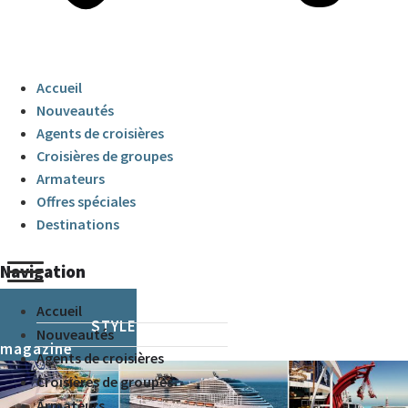
Accueil
Nouveautés
Agents de croisières
Croisières de groupes
Armateurs
Offres spéciales
Destinations
Navigation
Accueil
CRUISE & STYLE
Nouveautés
magazine
Agents de croisières
Croisières de groupes
Armateurs