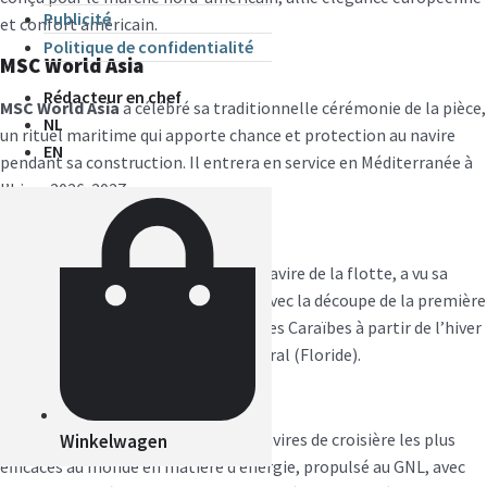
Publicité
et confort américain.
Politique de confidentialité
MSC World Asia
Rédacteur en chef
MSC World Asia
a célébré sa traditionnelle cérémonie de la pièce,
NL
un rituel maritime qui apporte chance et protection au navire
EN
pendant sa construction. Il entrera en service en Méditerranée à
l’hiver 2026-2027.
MSC World Atlantic
MSC World Atlantic
, tout nouveau navire de la flotte, a vu sa
construction lancée officiellement avec la découpe de la première
tôle. Il débutera ses croisières dans les Caraïbes à partir de l’hiver
2027-2028, au départ de Port Canaveral (Floride).
Durabilité et innovation
Le MSC World America est l’un des navires de croisière les plus
Winkelwagen
efficaces au monde en matière d’énergie, propulsé au GNL, avec