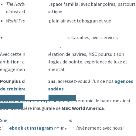
The Harbour
: nouvel espace familial avec balançoires, parcours
d’obstacles, parc aquatique
World Promenade
en plein air avec toboggan et vue
imprenable
Plus grand
MSC Yacht Club
des Caraïbes, avec services
exclusifs et majordome 24/7
Avec cette nouvelle génération de navires, MSC poursuit son
ambition : allier technologies de pointe, expérience de luxe et
engagement environnemental.
Pour plus d’informations
, adressez-vous à l’un de nos
agences
de croisières recommandées
.
CRUISE & STYLE
sera présent à la cérémonie de baptême ainsi
Instagram
qu’à la croisière inaugurale de
MSC World America
.
Suivez-nous sur les réseaux sociaux
:
Facebook
et
Instagram
pour vivre l’événement avec nous !