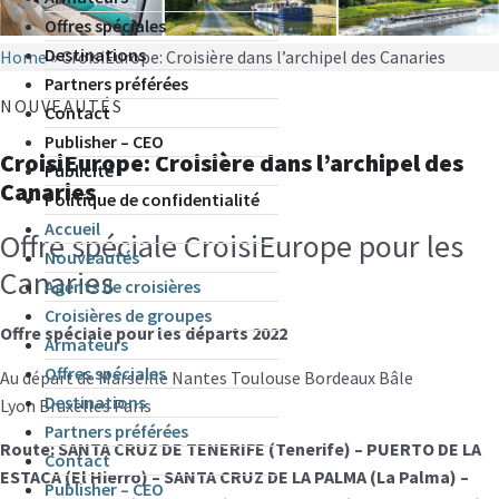
Offres spéciales
Destinations
Home
»
CroisiEurope: Croisière dans l’archipel des Canaries
Partners préférées
NOUVEAUTÉS
Contact
Publisher – CEO
CroisiEurope: Croisière dans l’archipel des
Publicité
Canaries
Politique de confidentialité
Accueil
Offre spéciale CroisiEurope pour les
Nouveautés
Canaries
Agents de croisières
Croisières de groupes
Offre spéciale pour les départs 2022
Armateurs
Offres spéciales
Au départ de Marseille Nantes Toulouse Bordeaux Bâle
Destinations
Lyon Bruxelles Paris
Partners préférées
Route: SANTA CRUZ DE TENERIFE (Tenerife) – PUERTO DE LA
Contact
ESTACA (El Hierro) – SANTA CRUZ DE LA PALMA (La Palma) –
Publisher – CEO