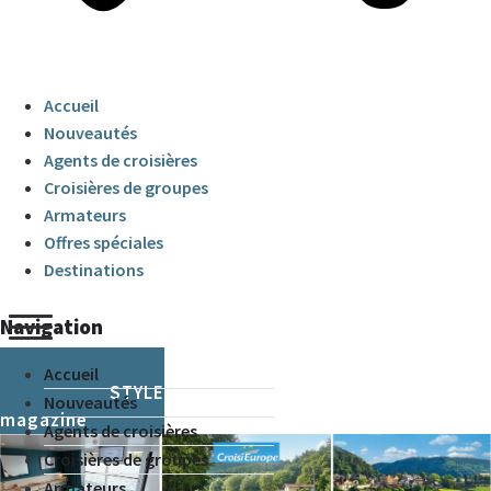
Accueil
Nouveautés
Agents de croisières
Croisières de groupes
Armateurs
Offres spéciales
Destinations
Navigation
Accueil
CRUISE & STYLE
Nouveautés
magazine
Agents de croisières
Croisières de groupes
Armateurs