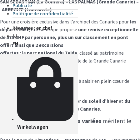
SAN SEBASTIAN (La Gomera) – LAS PALMAS (Grande Canarie) –
Publicité
ARRECIFE (Lanzarote)
Politique de confidentialité
Pour une croisière exclusive dans l’archipel des Canaries pour
les
Rédacteur en chef
départs 2022
, CroisiEurope propose
une remise exceptionnelle
NL
de 575 CHF par personne, plus un sur classement en pont
EN
offert ainsi que 2 excursions
offertes
:
le
parc national du Teide
, classé au patrimoine
mondial de l’UNESCO et le tour de l’île de la Grande Canarie
avec
la visite de Las Palmas.
Un rapport qualité prix imbattable
à saisir en plein cœur de
l’hiver !
C’est le moment ou jamais de profiter
du soleil d’hiver
et
du
printemps éternel de l’archipel des Canaries.
Au programme,
des excursions variées
méritent le
Winkelwagen
détour.
Dans
le parc de Timanfaya, « Montagnes de Feu »,
uneimpressio