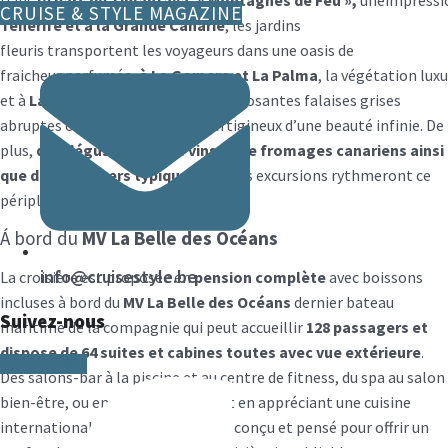
CRUISE & STYLE MAGAZINE
Tenerife et à la Grande Canarie
, les jardins
fleuris transportent les voyageurs dans une oasis de
fraicheur parfumée,
à La Gomera et La Palma
, la végétation lux
et à
Lanzarote et El Hierro
, les imposantes falaises grises
abruptes offrent un spectacle vertigineux d’une beauté infinie. De
plus,
des dégustations de vins et de fromages canariens ainsi
que des déjeuners typiques
lors des excursions rythmeront ce
périple avec délices.
Á bord du
MV La Belle des Océans
info@cruisestyle.be
La croisière est proposée en
pension complète
avec boissons
incluses à bord du
MV La Belle des Océans
dernier bateau
Suivez-nous
maritime de la compagnie qui peut accueillir
128 passagers et
dispose de 64 suites et cabines toutes avec vue extérieure
.
Facebook-f
Des salons-bar à la piscine et au centre de fitness, du spa au salon
bien-être, ou encore au restaurant en appréciant une cuisine
internationale raffinée, tout a été conçu et pensé pour offrir un