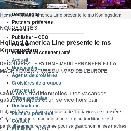
Offres spéciales
Destinations
Home
»
Holland America Line présente le ms Koningsdam
Partners préférées
NOUVEAUTÉS
Contact
Publisher – CEO
Holland America Line présente le ms
Publicité
Koningsdam
Politique de confidentialité
Accueil
DECOUVREZ LE RYTHME MEDITERRANEEN ET LA
Nouveautés
MAGNIFIQUE NATURE DU NORD DE L’EUROPE
Agents de croisières
Croisières de groupes
Armateurs
Croisières traditionnelles.
Des vacances
Offres spéciales
gastronomiques et un service hors pair
Destinations
Holland America Line disposera de 15 navires de croisière.
Partners préférées
Cette compagnie maritime a une longue tradition et est
Contact
particulièrement renommée pour sa gastronomie, ses navires
Publisher – CEO