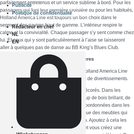
parfaitement entretenus et un service sublime à bord. Pour les
Publicité
passagers qui font leur première croisière ou pour les habitués,
Politique de confidentialité
Holland America Line est toujours un bon choix dans le
segment des navires haut de gamme. L’intérieur respire le
Rédacteur en chef
calme et la convivialité. Chaque passager s’y sent comme chez
NL
lui. Et ceux qui y sont particulièrement à l’aise se laisseront
EN
aller à quelques pas de danse au BB King’s Blues Club.
Trendsetters sur le marché des croisières
Les navires de la compagnie maritime Holland America Line
offrent un large éventail de restaurants et de divertissements.
Tous les navires sont très élégamment décorés. Dans les
espaces publics, vous trouverez beaucoup de bois brillant, de
combinaisons de couleurs subtilement coordonnées dans les
revêtements de sol et de mur de même que des meubles qui
associent confort et design contemporain. Ajoutez à cela les
nombreuses fleurs et plantes naturelles et vous créez une