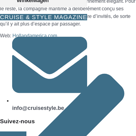
Winkelwagen
atmosphère chaleureuse dans un environnement élégant. Pour
le reste, la compagnie maritime a délibérément conçu ses
navires premium pour un plus petit nombre d’invités, de sorte
CRUISE & STYLE MAGAZINE
qu’il y ait plus d’espace par passager.
Web:
Hollandamerica.com
info@cruisestyle.be
Suivez-nous
Facebook-f