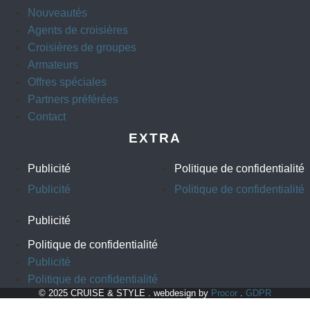
Nouveautés
Agents de croisières
Croisières de groupes
Armateurs
Offres spéciales
Partners préférées
Contact
EXTRA
Publicité
Politique de confidentialité
Publicité
Politique de confidentialité
Publicité
Politique de confidentialité
Publicité
Politique de confidentialité
© 2025 CRUISE & STYLE . webdesign by
Procor
.
GDPR